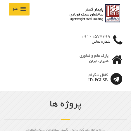
منو
09121577299
شماره تماس
پارک علم و فناوری
شیراز، ایران
کانال تلگرام
ID: PGLSB
پروژه ها
پروژه های شرکت پایدار گستر ساختمان سبک فولادی