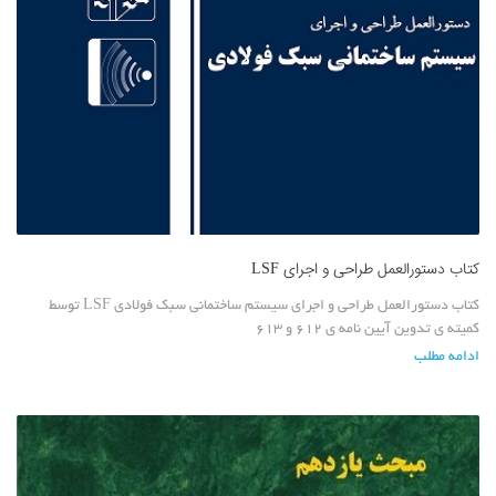
کتاب دستورالعمل طراحی و اجرای LSF
کتاب دستورالعمل طراحی و اجرای سیستم ساختمانی سبک فولادی LSF توسط
کمیته ی تدوین آیین نامه ی 612 و 613
ادامه مطلب