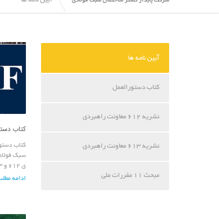
آیین نامه ها
شرکت پایدار گستر ساختمان سبک فولادی
آیین نامه ها
کتاب دستورالعمل
نشریه 612 معاونت راهبردی
کتاب دستور
کتاب دستو
نشریه 613 معاونت راهبردی
ی 612 و 613
مبحث 11 مقررات ملی
ادامه مطلب