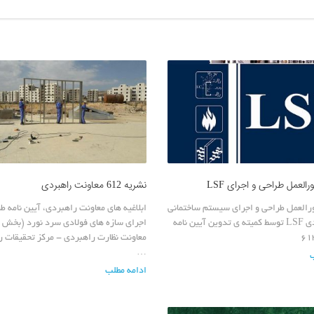
العمل طراحی و اجرای LSF
نشریه 612 معاونت راهبردی
رالعمل طراحی و اجرای سیستم ساختمانی
ابلاغیه های معاونت راهبردی، آيين نامه ط
سبک فولادی LSF توسط کمیته ی تدوین آیین نامه
اجراي سازه های فولادی سرد نورد (بخش س
معاونت نظارت راهبردی - مركز تحقيقات ر
…
ادامه مطلب