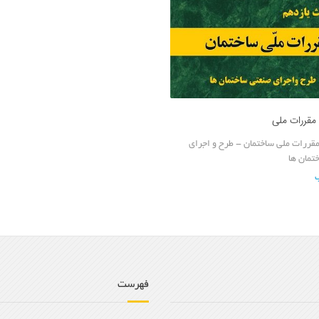
بحث 11 مقررات ملی ساختمان - طرح و اجرای
تمان ها
فهرست