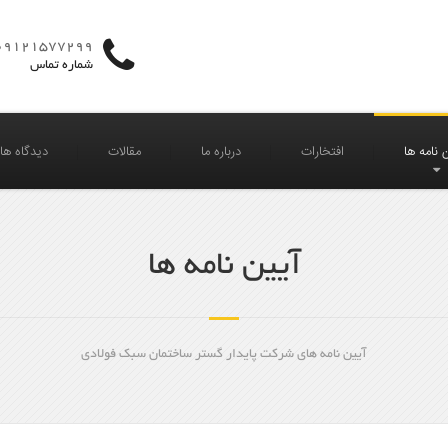
09121577299
شماره تماس
 نامه ها
افتخارات
درباره ما
مقالات
دیدگاه های 
آیین نامه ها
آیین نامه های شرکت پایدار گستر ساختمان سبک فولادی