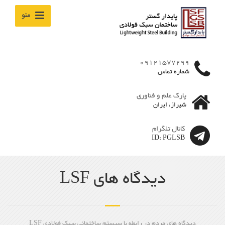
منو
09121577299
شماره تماس
پارک علم و فناوری
شیراز، ایران
کانال تلگرام
ID: PGLSB
دیدگاه های LSF
دیدگاه های مردم در رابطه با سیستم ساختمانی سبک فولادی LSF