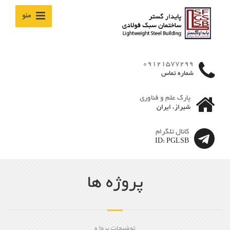
منو
09121577299
شماره تماس
پارک علم و فناوری
شیراز، ایران
کانال تلگرام
ID: PGLSB
پروژه ها
توضیحات پروژه