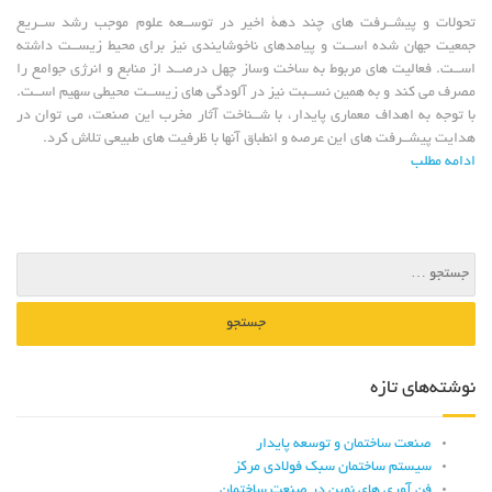
ﺗﺤﻮﻻت و ﭘﻴﺸــﺮﻓﺖ ﻫﺎﻱ ﭼﻨﺪ دﻫﮥ اﺧﻴﺮ در ﺗﻮﺳــﻌﻪ ﻋﻠﻮم ﻣﻮﺟﺐ رﺷﺪ ﺳــﺮﻳﻊ
ﺟﻤﻌﻴﺖ ﺟﻬﺎن ﺷﺪه اﺳــﺖ و ﭘﻴﺎﻣﺪﻫﺎﻱ ﻧﺎﺧﻮﺷﺎﻳﻨﺪﻱ ﻧﻴﺰ ﺑﺮاﻱ ﻣﺤﻴﻂ زﻳﺴــﺖ داﺷﺘﻪ
اﺳــﺖ. ﻓﻌﺎﻟﻴﺖ ﻫﺎﻱ ﻣﺮﺑﻮط ﺑﻪ ﺳﺎﺧﺖ وﺳﺎز ﭼﻬﻞ درﺻــﺪ از ﻣﻨﺎﺑﻊ و اﻧﺮژﻱ ﺟﻮاﻣﻊ را
ﻣﺼﺮف ﻣﻰ کند و ﺑﻪ ﻫﻤﻴﻦ ﻧﺴــﺒﺖ ﻧﻴﺰ در آﻟﻮدﮔﻰ ﻫﺎﻱ زﻳﺴــﺖ ﻣﺤﻴﻄﻰ ﺳﻬﻴﻢ اﺳــﺖ.
ﺑﺎ ﺗﻮﺟﻪ ﺑﻪ اﻫﺪاف ﻣﻌﻤﺎرﻱ ﭘﺎﻳﺪار، ﺑﺎ ﺷــﻨﺎﺧﺖ آﺛﺎر ﻣﺨﺮب اﻳﻦ ﺻﻨﻌﺖ، ﻣﻰ ﺗﻮان در
ﻫﺪاﻳﺖ ﭘﻴﺸــﺮﻓﺖ ﻫﺎﻱ اﻳﻦ ﻋﺮﺻﻪ و اﻧﻄﺒﺎق آﻧﻬﺎ ﺑﺎ ﻇﺮﻓﻴﺖ ﻫﺎﻱ ﻃﺒﻴﻌﻰ ﺗﻼش کرد.
ادامه مطلب
نوشته‌های تازه
صنعت ساختمان و توسعه پایدار
سیستم ساختمان سبک فولادی مرکز
فن آوری های نوین در صنعت ساختمان