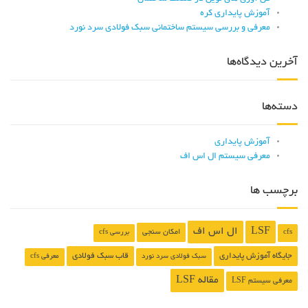
آموزش پایداری کره
معرفی و ﺑﺮرﺳﯽ ﺳﯿﺴﺘﻢ ﺳﺎﺧﺘﻤﺎﻧﯽ ﺳﺒﮏ ﻓﻮﻻدی سرد نورد
آخرین دیدگاه‌ها
دسته‌ها
آموزش پایداری
معرفی سیستم ال اس اف
برچسب ها
LSF
ال اس اف
امکان سنجی
cfs
بررسی cfs
جایگاه آموزش پایداری
قاب سبک فولادی
سبک فولادی سرد نورد
معرفی cfs
مقاله LSF
معرفی سیستم LSF