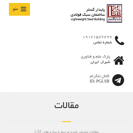
منو
09121577299
شماره تماس
پارک علم و فناوری
شیراز، ایران
کانال تلگرام
ID: PGLSB
مقالات
مقالات منتشر شده مرتبط با سازه های LSF